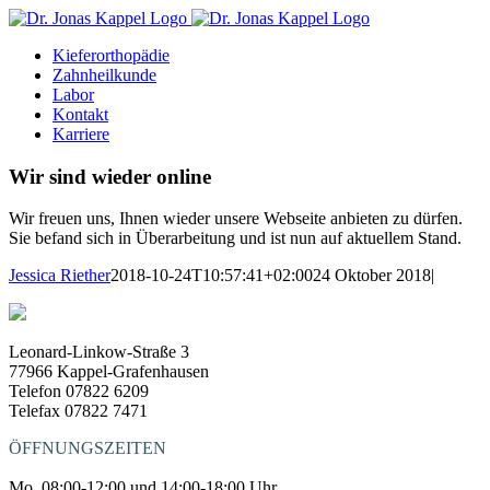
Skip
to
Kieferorthopädie
content
Zahnheilkunde
Labor
Kontakt
Karriere
Wir sind wieder online
Wir freuen uns, Ihnen wieder unsere Webseite anbieten zu dürfen.
Sie befand sich in Überarbeitung und ist nun auf aktuellem Stand.
Jessica Riether
2018-10-24T10:57:41+02:00
24 Oktober 2018
|
Leonard-Linkow-Straße 3
77966 Kappel-Grafenhausen
Telefon 07822 6209
Telefax 07822 7471
ÖFFNUNGSZEITEN
Mo. 08:00-12:00 und 14:00-18:00 Uhr