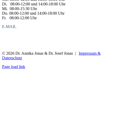
Di. 08:00-12:00 und 14:00-18:00 Uhr
Mi. 08:00-15:30 Uhr
Do. 08:00-12:00 und 14:00-18:00 Uhr
Fr. 08:00-12:00 Uhr
E-MAIL
kieferorthopaedie@dr-jonas-kappel.de
zahnarzt@dr-jonas-kappel.de
©
2026 Dr. Annika Jonas & Dr. Josef Jonas |
Impressum &
Datenschutz
Page load link
Nach
oben