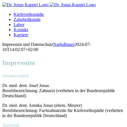
Skip
to
Kieferorthopädie
content
Zahnheilkunde
Labor
Kontakt
Karriere
Impressum und Datenschutz
NadjaBauer
2024-07-
16T14:02:07+02:00
Impressum
Verantwortlich
Dr. med. dent. Josef Jonas
Berufsbezeichnung: Zahnarzt (verliehen in der Bundesrepublik
Deutschland)
Dr. med. dent. Annika Jonas (ehem. Meurer)
Berufsbezeichnung: Fachzahnärztin für Kieferorthopädie (verliehen
in der Bundesrepublik Deutschland)
Anschrift