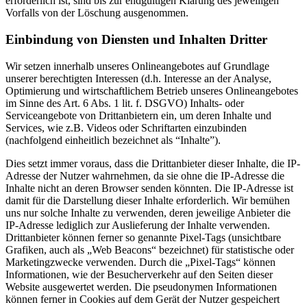
erforderlich ist, sind bis zur endgültigen Klärung des jeweiligen
Vorfalls von der Löschung ausgenommen.
Einbindung von Diensten und Inhalten Dritter
Wir setzen innerhalb unseres Onlineangebotes auf Grundlage
unserer berechtigten Interessen (d.h. Interesse an der Analyse,
Optimierung und wirtschaftlichem Betrieb unseres Onlineangebotes
im Sinne des Art. 6 Abs. 1 lit. f. DSGVO) Inhalts- oder
Serviceangebote von Drittanbietern ein, um deren Inhalte und
Services, wie z.B. Videos oder Schriftarten einzubinden
(nachfolgend einheitlich bezeichnet als “Inhalte”).
Dies setzt immer voraus, dass die Drittanbieter dieser Inhalte, die IP-
Adresse der Nutzer wahrnehmen, da sie ohne die IP-Adresse die
Inhalte nicht an deren Browser senden könnten. Die IP-Adresse ist
damit für die Darstellung dieser Inhalte erforderlich. Wir bemühen
uns nur solche Inhalte zu verwenden, deren jeweilige Anbieter die
IP-Adresse lediglich zur Auslieferung der Inhalte verwenden.
Drittanbieter können ferner so genannte Pixel-Tags (unsichtbare
Grafiken, auch als „Web Beacons“ bezeichnet) für statistische oder
Marketingzwecke verwenden. Durch die „Pixel-Tags“ können
Informationen, wie der Besucherverkehr auf den Seiten dieser
Website ausgewertet werden. Die pseudonymen Informationen
können ferner in Cookies auf dem Gerät der Nutzer gespeichert