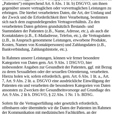
„Patienten“) entsprechend Art. 6 Abs. 1 lit. b) DSGVO, um ihnen
gegenüber unsere vertraglichen oder vorvertraglichen Leistungen zu
erbringen. Die hierbei verarbeiteten Daten, die Art, der Umfang und
der Zweck und die Erforderlichkeit ihrer Verarbeitung, bestimmen
sich nach dem zugrundeliegenden Vertragsverhältnis. Zu den
verarbeiteten Daten gehören grundsätzlich Bestands- und
Stammdaten der Patienten (z.B., Name, Adresse, etc.), als auch die
Kontaktdaten (z.B., E-Mailadresse, Telefon, etc.), die Vertragsdaten
(z.B., in Anspruch genommene Leistungen, erworbene Produkte,
Kosten, Namen von Kontaktpersonen) und Zahlungsdaten (z.B.,
Bankverbindung, Zahlungshistorie, etc.).
In Rahmen unserer Leistungen, können wir ferner besondere
Kategorien von Daten gem. Art. 9 Abs. 1 DSGVO, hier
insbesondere Angaben zur Gesundheit der Patienten, ggf. mit Bezug
zu deren Sexualleben oder der sexuellen Orientierung, verarbeiten.
Hierzu holen wir, sofern erforderlich, gem. Art. 6 Abs. 1 lit. a., Art.
7, Art. 9 Abs. 2 lit. a. DSGVO eine ausdrückliche Einwilligung der
Patienten ein und verarbeiten die besonderen Kategorien von Daten
ansonsten zu Zwecken der Gesundheitsvorsorge auf Grundlage des
Art. 9 Abs. 2 lit h. DSGVO, § 22 Abs. 1 Nr. 1 b. BDSG.
Sofern für die Vertragserfüllung oder gesetzlich erforderlich,
offenbaren oder übermitteln wir die Daten der Patienten im Rahmen
der Kommunikation mit medizinischen Fachkräften, an der