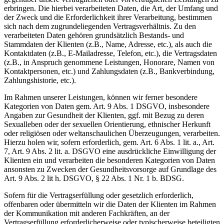
erbringen. Die hierbei verarbeiteten Daten, die Art, der Umfang und
der Zweck und die Erforderlichkeit ihrer Verarbeitung, bestimmen
sich nach dem zugrundeliegenden Vertragsverhältnis. Zu den
verarbeiteten Daten gehören grundsätzlich Bestands- und
Stammdaten der Klienten (z.B., Name, Adresse, etc.), als auch die
Kontaktdaten (z.B., E-Mailadresse, Telefon, etc.), die Vertragsdaten
(z.B., in Anspruch genommene Leistungen, Honorare, Namen von
Kontaktpersonen, etc.) und Zahlungsdaten (z.B., Bankverbindung,
Zahlungshistorie, etc.).
Im Rahmen unserer Leistungen, können wir ferner besondere
Kategorien von Daten gem. Art. 9 Abs. 1 DSGVO, insbesondere
Angaben zur Gesundheit der Klienten, ggf. mit Bezug zu deren
Sexualleben oder der sexuellen Orientierung, ethnischer Herkunft
oder religiösen oder weltanschaulichen Überzeugungen, verarbeiten.
Hierzu holen wir, sofern erforderlich, gem. Art. 6 Abs. 1 lit. a., Art.
7, Art. 9 Abs. 2 lit. a. DSGVO eine ausdrückliche Einwilligung der
Klienten ein und verarbeiten die besonderen Kategorien von Daten
ansonsten zu Zwecken der Gesundheitsvorsorge auf Grundlage des
Art. 9 Abs. 2 lit h. DSGVO, § 22 Abs. 1 Nr. 1 b. BDSG.
Sofern für die Vertragserfüllung oder gesetzlich erforderlich,
offenbaren oder übermitteln wir die Daten der Klienten im Rahmen
der Kommunikation mit anderen Fachkräften, an der
Vertragserfüllung erforderlicherweise oder typischerweise beteiligten